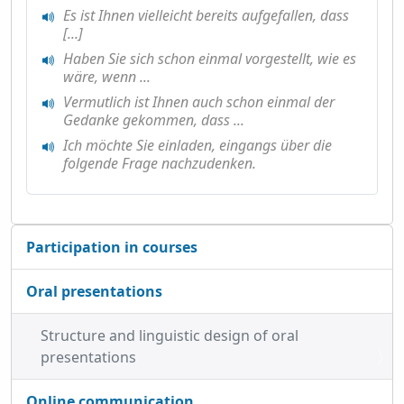
Es ist Ihnen vielleicht bereits aufgefallen, dass
[...]
Haben Sie sich schon einmal vorgestellt, wie es
wäre, wenn ...
Vermutlich ist Ihnen auch schon einmal der
Gedanke gekommen, dass ...
Ich möchte Sie einladen, eingangs über die
folgende Frage nachzudenken.
N
Participation in courses
a
v
Oral presentations
i
g
Structure and linguistic design of oral
a
presentations
t
i
Online communication