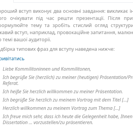
ороший вступ виконує два основні завдання: викликає інт
ого очікувати під час решти презентації. Після при
формулюйте тему та зробіть стислий огляд структур
ікавий вступ, наприклад, провокаційне запитання, малюн
о темі вашої аудиторії.
ідбірка типових фраз для вступу наведена нижче:
ривітатись
Liebe Kommilitoninnen und Kommilitonen,
Ich begrüße Sie (herzlich) zu meiner (heutigen) Präsentation/
Referat.
Ich heiße Sie herzlich willkommen zu meiner Präsentation.
Ich begrüße Sie herzlich zu meinem Vortrag mit dem Titel [...]
Herzlich willkommen zu meinem Vortrag zum Thema [...]
Ich freue mich sehr, dass ich heute die Gelegenheit habe, Ihn
Dissertation ... vorzustellen/zu präsentieren.