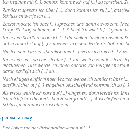
Ich beginne mit [...], danach komme ich auf [...] zu sprechen. Z
Zunächst spreche ich über [...], dann komme ich zu [...], anschl
Schluss entwerfe ich [...]
Zuerst möchte ich über [...] sprechen und dann etwas zum Thema
Frage Stellung nehmen, ob [...], Schließlich will ich [...] genau b
Im ersten Schritt möchte ich [...] darstellen. In einem zweiten S
dabei zunächst auf [...] eingehen. In einem letzten Schritt möchte
Nach einem kurzen Überblick über [...] werde ich mich [...] zuwe
Im ersten Teil spreche ich über [...], im zweiten wende ich mich [.
einzugehen. Dies werde ich Ihnen anhand von Beispielen erläuter
daran schließt sich [...] an.
Nach einigen einführenden Worten werde ich zunächst über [...
ausführlicher auf [...] eingehen. Abschließend komme ich zu [...]
Als erstes werde ich kurz auf [...] eingehen, dann werde ich Ihn
ich mich [dem theoretischen Hintergrund/ ...]. Abschließend mö
Schlussfolgerungen präsentieren.
креслити тему
Der Fokus meiner Präsentation liegt auf [...]