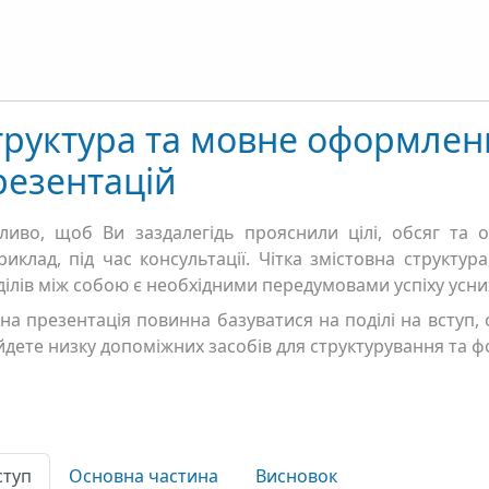
труктура та мовне оформлен
резентацій
ливо, щоб Ви заздалегідь прояснили цілі, обсяг та о
риклад, під час консультації. Чітка змістовна структур
ділів між собою є необхідними передумовами успіху усни
на презентація повинна базуватися на поділі на вступ,
йдете низку допоміжних засобів для структурування та 
ступ
Основна частина
Висновок