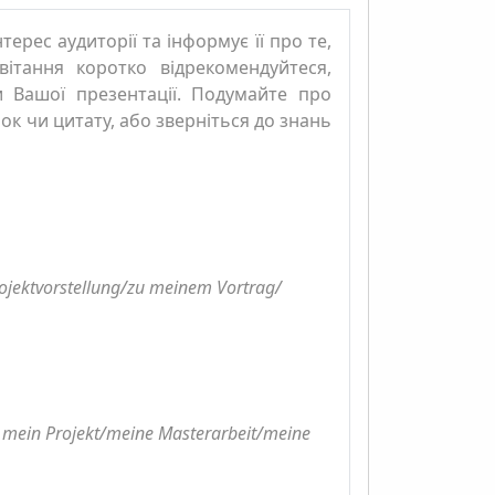
ерес аудиторії та інформує її про те,
вітання коротко відрекомендуйтеся,
и Вашої презентації. Подумайте про
ок чи цитату, або зверніться до знань
Projektvorstellung/zu meinem Vortrag/
en mein Projekt/meine Masterarbeit/meine