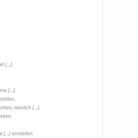
 [...].
a [...].
tellen.
ten, nämlich [...].
geben.
...] vorstellen.