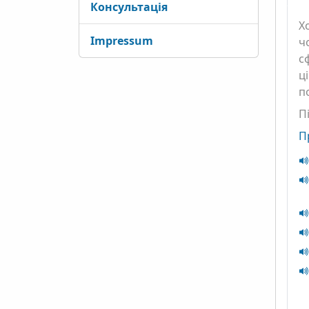
Консультація
Х
Impressum
ч
с
ц
п
П
П