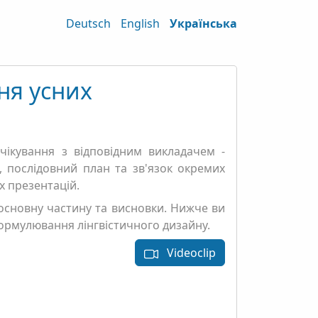
Deutsch
English
Українська
ня усних
чікування з відповідним викладачем -
а, послідовний план та зв'язок окремих
х презентацій.
 основну частину та висновки. Нижче ви
формулювання лінгвістичного дизайну.
Videoclip