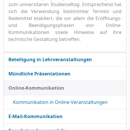
zum universitären Studienalltag. Entsprechend hat
sich die Verwendung bestimmter Termini und
Redemittel etabliert, die vor allem die Eröffnungs-
und Beendigungsphasen von Online-
Kommunikationen sowie Hinweise auf ihre
technische Gestaltung betreffen.
N
Beteiligung in Lehrveranstaltungen
a
v
Mündliche Präsentationen
i
g
Online-Kommunikation
a
t
Kommunikation in Online-Veranstaltungen
i
o
E-Mail-Kommunikation
n