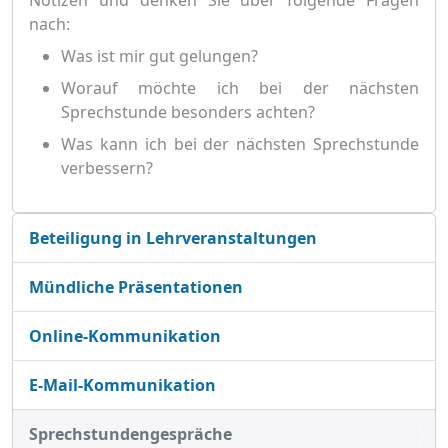
Notizen und denken Sie über folgende Fragen
nach:
Was ist mir gut gelungen?
Worauf möchte ich bei der nächsten
Sprechstunde besonders achten?
Was kann ich bei der nächsten Sprechstunde
verbessern?
N
Beteiligung in Lehrveranstaltungen
a
v
Mündliche Präsentationen
i
g
Online-Kommunikation
a
t
E-Mail-Kommunikation
i
o
Sprechstundengespräche
n